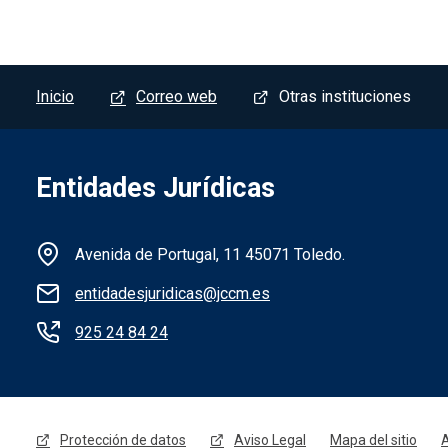
Menú del pie
Inicio
Correo web
Otras instituciones
Entidades Jurídicas
Información de la institución
Avenida de Portugal, 11 45071 Toledo.
entidadesjuridicas@jccm.es
925 24 84 24
Menú legal
Protección de datos
Aviso Legal
Mapa del sitio
A